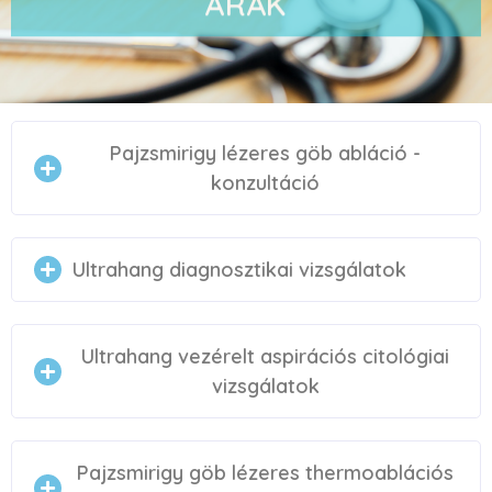
ÁRAK
Pajzsmirigy lézeres göb abláció -
konzultáció
Ultrahang diagnosztikai vizsgálatok
Szakorvosi konzultáció
50 000
Ft
Ultrahang vezérelt aspirációs citológiai
Pajzsmirigy ultrahang vizsgálat
30 000
vizsgálatok
Ft
Pajzsmirigy göb lézeres thermoablációs
Pajzsmirigy göb aspirációs
47 500