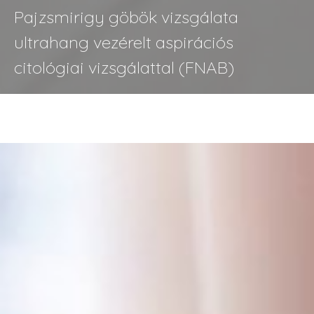
Pajzsmirigy göbök vizsgálata
ultrahang vezérelt aspirációs
citológiai vizsgálattal (FNAB)