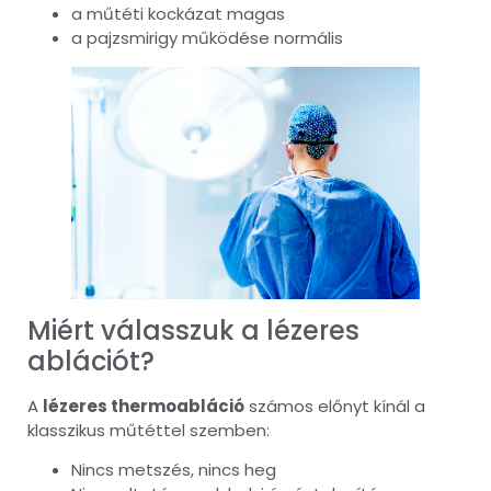
a műtéti kockázat magas
a pajzsmirigy működése normális
Miért válasszuk a lézeres
ablációt?
A
lézeres thermoabláció
számos előnyt kínál a
klasszikus műtéttel szemben:
Nincs metszés, nincs heg