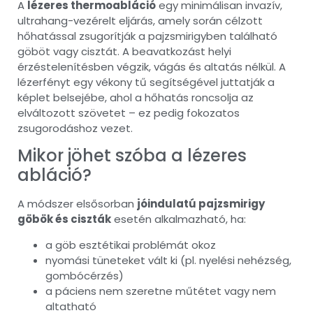
A
lézeres thermoabláció
egy minimálisan invazív,
ultrahang-vezérelt eljárás, amely során célzott
hőhatással zsugorítják a pajzsmirigyben található
göböt vagy cisztát. A beavatkozást helyi
érzéstelenítésben végzik, vágás és altatás nélkül. A
lézerfényt egy vékony tű segítségével juttatják a
képlet belsejébe, ahol a hőhatás roncsolja az
elváltozott szövetet – ez pedig fokozatos
zsugorodáshoz vezet.
Mikor jöhet szóba a lézeres
abláció?
A módszer elsősorban
jóindulatú pajzsmirigy
göbök és ciszták
esetén alkalmazható, ha:
a göb esztétikai problémát okoz
nyomási tüneteket vált ki (pl. nyelési nehézség,
gombócérzés)
a páciens nem szeretne műtétet vagy nem
altatható