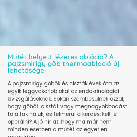
Műtét helyett lézeres abláció? A
pajzsmirigy göb thermoabláció új
lehetőségei
A pajzsmirigy göbök és ciszták évek óta az
egyik leggyakoribb okai az endokrinológiai
kivizsgálásoknak. Sokan szembesülnek azzal,
hogy göböt, cisztát vagy megnagyobbodást
találtak náluk, és felmerül a kérdés: kell-e
operálni? A jó hír az, hogy ma már nem
minden esetben a műtét az egyetlen