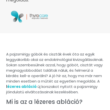
megoldás.
A pajzsmirigy göbök és ciszták évek óta az egyik
leggyakoribb okai az endokrinológiai kivizsgálásoknak.
Sokan szembesülnek azzal, hogy göböt, cisztát vagy
megnagyobbodást találtak náluk, és felmerül a
kérdés: kell-e operálni? A jó hír az, hogy ma már nem
minden esetben a műtét az egyetlen megoldás. A
l
ézeres abláció
új korszakot nyitott a pajzsmirigy
jóindulatú elváltozásainak kezelésében.
Mi is az a lézeres abláció?