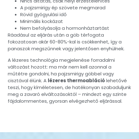
Nincs altatás, csak helyi érzéstelenítés
A pajzsmirigy ép szövete megmarad
Rövid gyógyulási idő
Minimális kockázat
Nem befolyásolja a hormonháztartást
Ráadásul az eljárás után a göb térfogata
fokozatosan akár 60-80%-kal is csökkenhet, így a
panaszok megszűnnek vagy jelentősen enyhülnek.
A lézeres technológia megjelenése forradalmi
változást hozott: ma már nem kell azonnal a
műtétre gondolni, ha pajzsmirigy göbbel vagy
cisztával élünk. A
lézeres thermoabláció
lehetővé
teszi, hogy kíméletesen, de hatékonyan szabaduljunk
meg a zavaró elváltozásoktól – mindezt egy szinte
fájdalommentes, gyorsan elvégezhető eljárással.